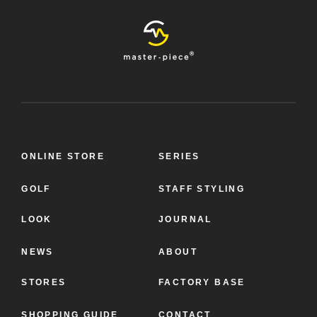
master-
piece
Online
Store
ONLINE STORE
SERIES
GOLF
STAFF STYLING
LOOK
JOURNAL
NEWS
ABOUT
STORES
FACTORY BASE
SHOPPING GUIDE
CONTACT