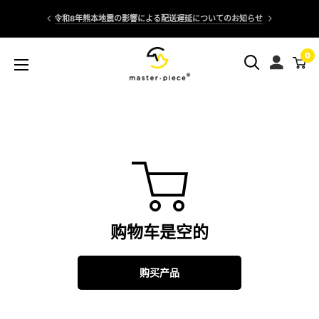
跳
›
令和8年熊本地震の影響による配送遅延についてのお知らせ
过
内
master-
0
容
piece
Online
Store
购物车是空的
购买产品